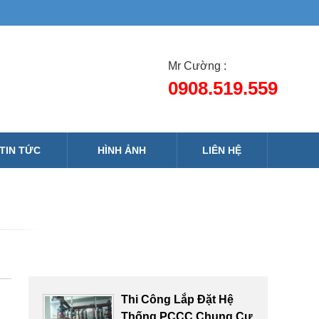
Mr Cường :
0908.519.559
TIN TỨC
HÌNH ẢNH
LIÊN HỆ
Thi Công Lắp Đặt Hệ
Thống PCCC Chung Cư