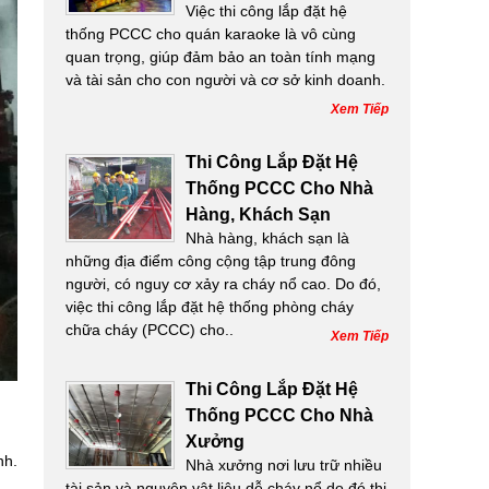
Việc thi công lắp đặt hệ
thống PCCC cho quán karaoke là vô cùng
quan trọng, giúp đảm bảo an toàn tính mạng
và tài sản cho con người và cơ sở kinh doanh.
Xem Tiếp
Thi Công Lắp Đặt Hệ
Thống PCCC Cho Nhà
Hàng, Khách Sạn
Nhà hàng, khách sạn là
những địa điểm công cộng tập trung đông
người, có nguy cơ xảy ra cháy nổ cao. Do đó,
việc thi công lắp đặt hệ thống phòng cháy
chữa cháy (PCCC) cho..
Xem Tiếp
Thi Công Lắp Đặt Hệ
Thống PCCC Cho Nhà
Xưởng
nh.
Nhà xưởng nơi lưu trữ nhiều
tài sản và nguyên vật liệu dễ cháy nổ do đó thi