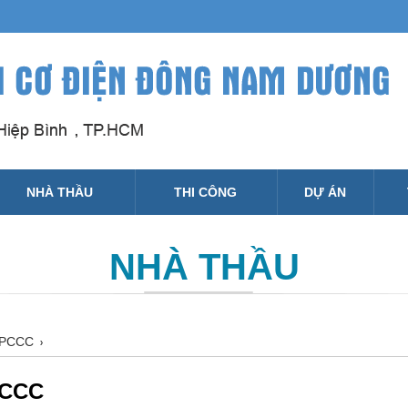
NHÀ THẦU
THI CÔNG
DỰ ÁN
NHÀ THẦU
g PCCC
PCCC